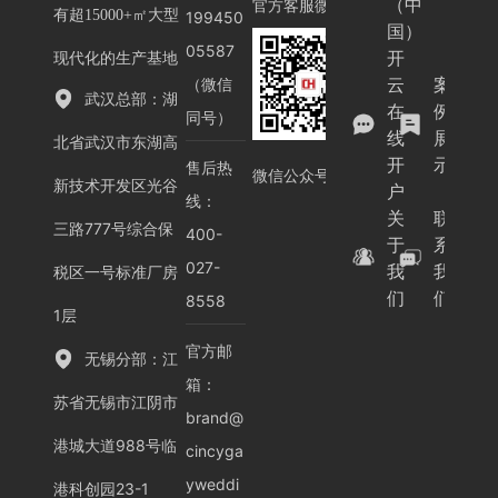
（中
官方客服微信
有超15000+㎡大型
199450
国）
05587
开
现代化的生产基地
云
案
（微信
武汉总部：湖
在
例
同号）
线
展
北省武汉市东湖高
开
示
售后热
微信公众号
新技术开发区光谷
户
线：
关
联
三路777号综合保
400-
于
系
027-
我
我
税区一号标准厂房
们
们
8558
1层
官方邮
无锡分部：江
箱：
苏省无锡市江阴市
brand@
港城大道988号临
cincyga
yweddi
港科创园23-1