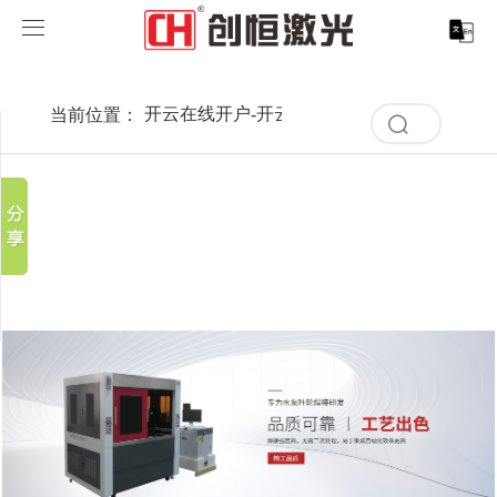
开云在线开户
开云在线开户-开云（中国）
当前位置：
开云在线开户-开云（中国）
>
案例展示
>
行
分享到
清
开云在线开户-开云（中国）
空
新浪微博
记
录
微信
案例展示
激光打标系列
取消
历
百度贴吧
史
清
服务支持
激光切割系列
行业解决方案
光纤激光打标机
记
豆瓣
空
录
QQ好友
记
关于创恒
激光焊接系列
客户案例
紫外线激光打标机
精密激光切割机
汽车行业激光智能解决方案
录
历
史
开云在线开户
激光智能生产线
创客说
走进创恒
CO2激光打标机
大幅激光切割机
创恒激光CX-CE-1500手持焊接机_激光焊接机
轨道交通行业激光智能加工解决方案
记
录
联系我们
激光清洗系列
科技创恒
开云在线开户
在线飞行激光打标机
管材激光切割机
创恒激光机械手臂激光焊接机
新能源电机定子铁芯激光焊接产线
水泵风机行业
底部导航
激光加工服务
加入创恒
展会活动
CX-3D系列激光打标机
电机定转子铁芯单工位激光焊接机
新能源电机转子铁芯自动检测压铆产线
创恒激光清洗机
眼镜行业