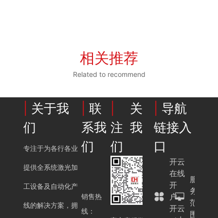
相关推荐
Related to recommend
|
关于我
|
联
|
关
|
导航
们
系我
注我
链接入
们
们
口
专注于为各行各业
开云
提供全系统激光加
在线
服
开
工设备及自动化产
务
户-
销售热
范
线的解决方案，拥
开云
线：
围