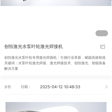
行业动态
EM-Smart 系列
创恒激光双头双工位铁芯激光焊接机
电机定转子铁芯快速打样加工服务
水暖洁具行业
新能源电机定转子铁芯激光焊接机
厨具五金行业
创恒激光阀芯焊接工作站
包装赋码及标机
创恒激光水泵叶轮激光焊接机
新能源汽车零配件激光焊接机
礼品定制
创恒激光水泵叶轮专用激光焊接机：引领行业革新，赋能高效制造
家电行业
关键词：水泵叶轮激光焊接、激光焊接技术、创恒激光、智能装备
解决方案
模具制造行业中激光加工设备解决方案
低压电气行业
2025-04-12 10:48:33
参数
日期：