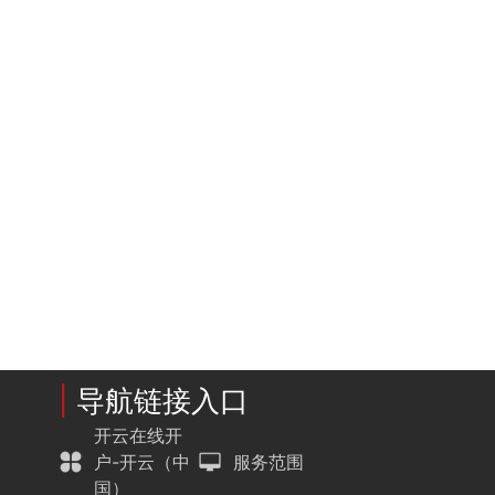
|
导航链接入口
开云在线开
户-开云（中
服务范围
国）