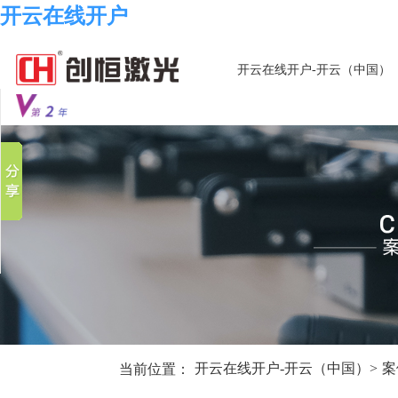
开云在线开户
开云在线开户-开云（中国）
分享到
新浪微博
微信
百度贴吧
豆瓣
QQ好友
当前位置：
开云在线开户-开云（中国）
>
案