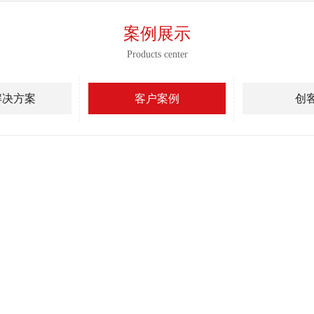
案例展示
Products center
解决方案
客户案例
创