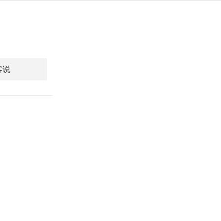
历史记录
清空记录
客说