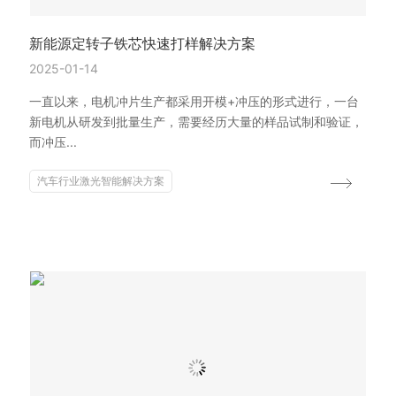
新能源定转子铁芯快速打样解决方案
2025-01-14
一直以来，电机冲片生产都采用开模+冲压的形式进行，一台
新电机从研发到批量生产，需要经历大量的样品试制和验证，
而冲压...
汽车行业激光智能解决方案