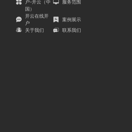
户-开云（中
服务范围
国）
开云在线开
案例展示
户
关于我们
联系我们