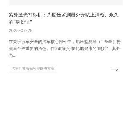
紫外激光打标机：为胎压监测器外壳赋上清晰、永久
的“身份证”
2025-07-29
在关乎行车安全的汽车核心部件中，胎压监测器（TPMS）扮
演着至关重要的角色。作为时刻守护轮胎健康的“哨兵”，其外
壳...
汽车行业激光智能解决方案