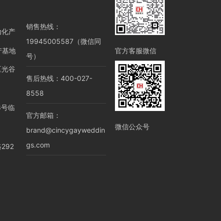
销售热线：
动化产
19945005587（微信同
官方客服微信
产基地
号）
区光谷
售后热线：
400-027-
8558
8号临
官方邮箱：
微信公众号
brand@cincygayweddin
gs.com
292