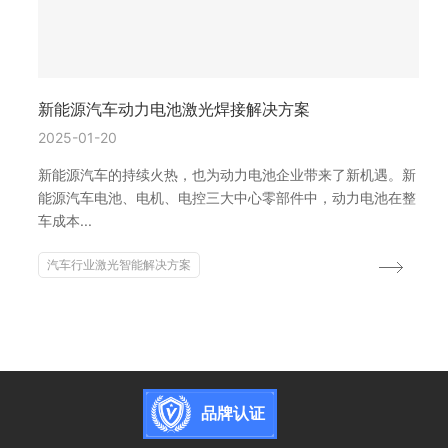
新能源汽车动力电池激光焊接解决方案
2025-01-20
新能源汽车的持续火热，也为动力电池企业带来了新机遇。新
能源汽车电池、电机、电控三大中心零部件中，动力电池在整
车成本...
汽车行业激光智能解决方案
品牌认证