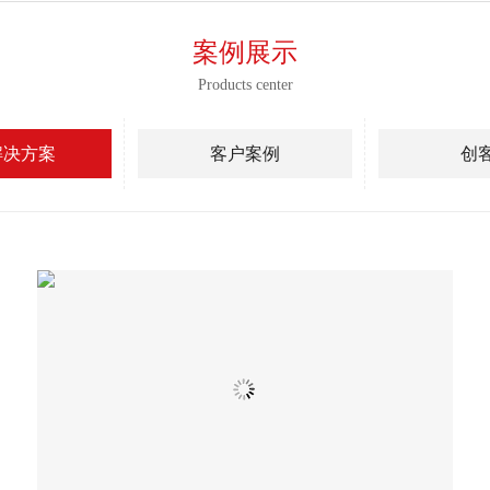
案例展示
Products center
解决方案
客户案例
创