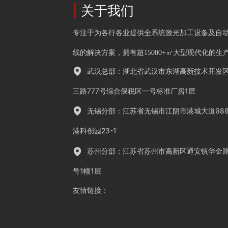
|
关于我们
专注于为各行各业提供全系统激光加工设备及自
线的解决方案，拥有超15000+㎡大型现代化的生
武汉总部：湖北省武汉市东湖高新技术开发
三路777号综合保税区一号标准厂房1层
无锡分部：江苏省无锡市江阴市港城大道98
港科创园23-1
苏州分部：江苏省苏州市高新区通安镇华金路
号1幢1层
友情链接
：