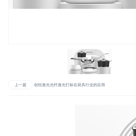
创恒激光光纤激光打标在厨具行业的应用
上一篇