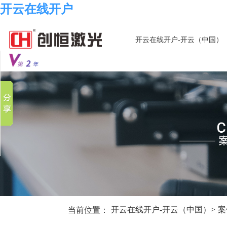
开云在线开户
开云在线开户-开云（中国）
分享到
新浪微博
微信
百度贴吧
豆瓣
QQ好友
当前位置：
开云在线开户-开云（中国）
>
案