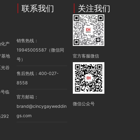
|
联系我们
|
关注我们
销售热线：
动化产
19945005587（微信同
官方客服微信
产基地
号）
区光谷
售后热线：
400-027-
8558
8号临
官方邮箱：
微信公众号
brand@cincygayweddin
gs.com
292