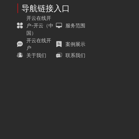
|
导航链接入口
开云在线开
户-开云（中
服务范围
国）
开云在线开
案例展示
户
关于我们
联系我们