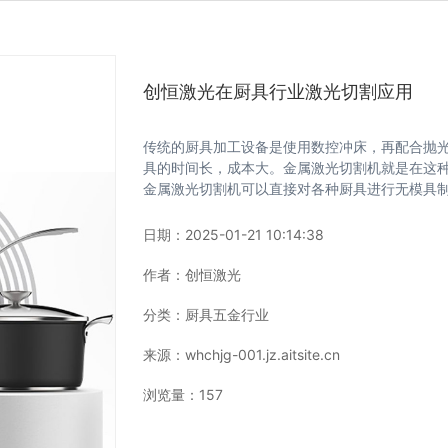
创恒激光在厨具行业激光切割应用
传统的厨具加工设备是使用数控冲床，再配合抛
具的时间长，成本大。金属激光切割机就是在这
金属激光切割机可以直接对各种厨具进行无模具
日期：
2025-01-21 10:14:38
作者：
创恒激光
分类：
厨具五金行业
来源：
whchjg-001.jz.aitsite.cn
浏览量：
157