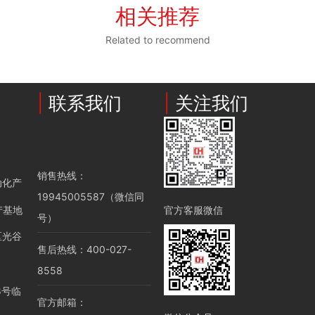
相关推荐
Related to recommend
|
联系我们
|
关注我们
销售热线：
动化产
19945005587（微信同
官方客服微信
产基地
号）
区光谷
售后热线：
400-027-
8558
8号临
官方邮箱：