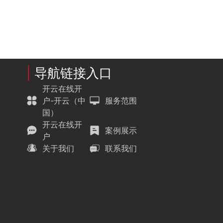
|
导航链接入口
开云在线开
户-开云（中
服务范围
国）
开云在线开
案例展示
户
关于我们
联系我们