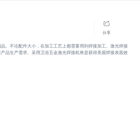
历史记录
清空记录
分享
制品。不论配件大小，在加工工艺上都需要用到焊接加工。激光焊接
浴产品生产需求。采用卫浴五金激光焊接机将是获得美观焊接表面效