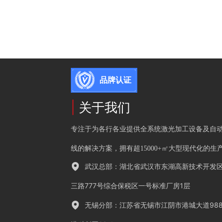
品牌认证
|
关于我们
专注于为各行各业提供全系统激光加工设备及自
线的解决方案，拥有超15000+㎡大型现代化的生
武汉总部：湖北省武汉市东湖高新技术开发
三路777号综合保税区一号标准厂房1层
无锡分部：江苏省无锡市江阴市港城大道98