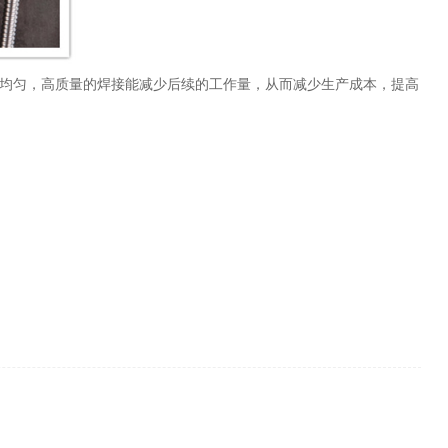
均匀，高质量的焊接能减少后续的工作量，从而减少生产成本，提高