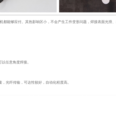
都能够应付。其热影响区小，不会产生工件变形问题，焊接表面光滑、
可以任意角度焊接。
，光纤传输，可达性较好，自动化程度高。