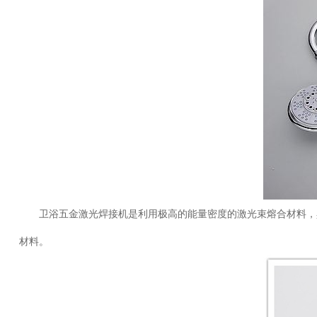
卫浴五金激光焊接机是利用极高的能量密度的激光束熔合材料，具
材料。